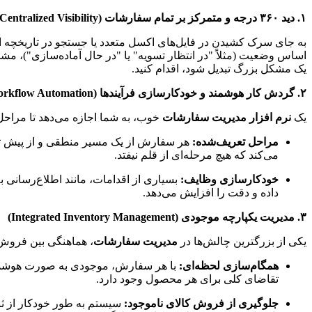
۱. دید ۳۶۰ درجه و متمرکز بر تمام سفارشات (Centralized Visibility)
به جای سرک کشیدن در فایل‌های اکسل متعدد یا جستجو در تاریخچه ایم
اساس وضعیت (مثلاً "در انتظار تسویه" یا "در حال آماده‌سازی")، مشتری
یک مشکل بزرگ تبدیل شود، اقدام کنید.
۲. گردش کار هوشمند و خودکارسازی فرآیندها (Workflow Automation)
یک
نرم افزار مدیریت سفارشات
خوب، به شما اجازه می‌دهد تا مراحل
مراحل تعریف‌شده:
هر سفارش از یک مسیر منطقی و از پیش تعی
می‌کند که هیچ مرحله‌ای از قلم نیفتد.
خودکارسازی وظایف:
بسیاری از اقدامات، مانند اطلاع‌رسانی 
داده و دقت را افزایش می‌دهد.
۳. مدیریت یکپارچه موجودی (Integrated Inventory Management)
یکی از بزرگترین چالش‌ها در
مدیریت سفارشات
، هماهنگی بین فروش و موجودی انبا
همگام‌سازی لحظه‌ای:
با هر سفارش، موجودی به صورت هوشمند م
تقاضای کلی برای هر محصول وجود دارد.
جلوگیری از فروش کالای ناموجود: